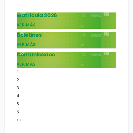
Matrícula 2026
VER MÁS
Boletines
VER MÁS
Comunicados
VER MÁS
1
2
3
4
5
6
›
‹